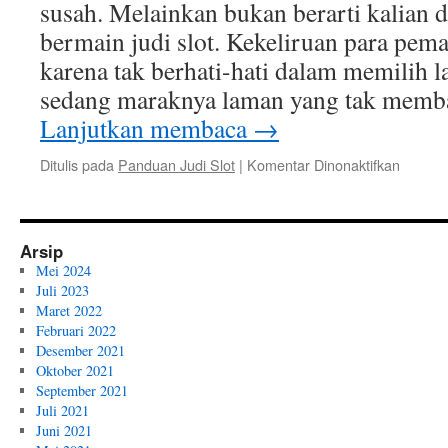
susah. Melainkan bukan berarti kalian
bermain judi slot. Kekeliruan para pemai
karena tak berhati-hati dalam memilih la
sedang maraknya laman yang tak mem
Lanjutkan membaca
→
Ditulis pada
Panduan Judi Slot
|
Komentar Dinonaktifkan
pada
Kumpu
Daftar
Situs
Judi
Arsip
Slot
Mei 2024
Online
Juli 2023
Tergac
Maret 2022
Terlaris
Februari 2022
2023
Desember 2021
Oktober 2021
September 2021
Juli 2021
Juni 2021