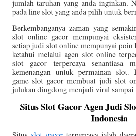
jumlah taruhan yang anda inginkan. N
pada line slot yang anda pilih untuk ber
Berkembanganya zaman yang semakin
slot online gacor mempunyai eksisten
setiap judi slot online mempunyai poi
ketahui melalui agen slot online terpe
slot gacor terpercaya senantiasa 
kemenangan untuk permainan slot. 
game slot gacor membuat judi slot o
julukan dingdong menjadi viral sampai s
Situs Slot Gacor Agen Judi Sl
Indonesia
Situs
slot gacor
terpercaya ialah daer