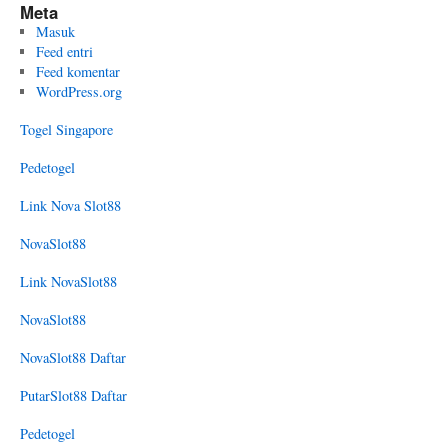
Meta
Masuk
Feed entri
Feed komentar
WordPress.org
Togel Singapore
Pedetogel
Link Nova Slot88
NovaSlot88
Link NovaSlot88
NovaSlot88
NovaSlot88 Daftar
PutarSlot88 Daftar
Pedetogel