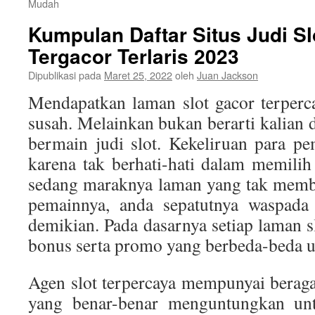
Mudah
Kumpulan Daftar Situs Judi Sl
Tergacor Terlaris 2023
Dipublikasi pada
Maret 25, 2022
oleh
Juan Jackson
Mendapatkan laman slot gacor terperc
susah. Melainkan bukan berarti kalian
bermain judi slot. Kekeliruan para pem
karena tak berhati-hati dalam memilih 
sedang maraknya laman yang tak memb
pemainnya, anda sepatutnya waspada
demikian. Pada dasarnya setiap laman 
bonus serta promo yang berbeda-beda 
Agen slot terpercaya mempunyai bera
yang benar-benar menguntungkan un