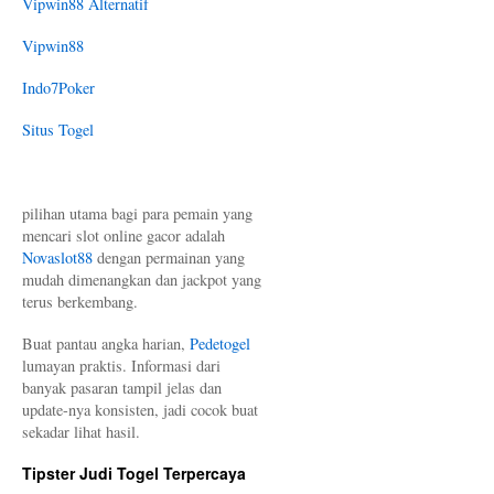
Vipwin88 Alternatif
Vipwin88
Indo7Poker
Situs Togel
pilihan utama bagi para pemain yang
mencari slot online gacor adalah
Novaslot88
dengan permainan yang
mudah dimenangkan dan jackpot yang
terus berkembang.
Buat pantau angka harian,
Pedetogel
lumayan praktis. Informasi dari
banyak pasaran tampil jelas dan
update-nya konsisten, jadi cocok buat
sekadar lihat hasil.
Tipster Judi Togel Terpercaya