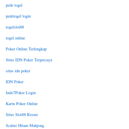
pede togel
pedetogel login
togelslot88
togel online
Poker Online Terlengkap
Situs IDN Poker Terpercaya
situs idn poker
IDN Poker
Indo7Poker Login
Kartu Poker Online
Situs Slot88 Resmi
Scatter Hitam Mahjong