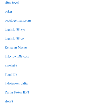
situs togel
poker
pedetogelmain.com
togelslot88.xyz
togelslot88.co
Keluaran Macau
linkvipwin88.com
vipwin88
Togel178
indo7poker daftar
Daftar Poker IDN
slot88