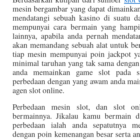
mesin bergambar yang dapat dimainkan
mendatangi sebuah kasino di suatu da
mempunyai cara bermain yang hampi
lainnya, apabila anda pernah mendata
akan memandang sebuah alat untuk ber
tiap mesin mempunyai poin jackpot y
minimal taruhan yang tak sama dengan 
anda memainkan game slot pada sua
perbedaan dengan yang awam anda mai
agen slot online.
Perbedaan mesin slot, dan slot on
bermainnya. Jikalau kamu bermain di
perbedaan ialah anda sepatutnya m
dengan poin kemenangan besar serta a