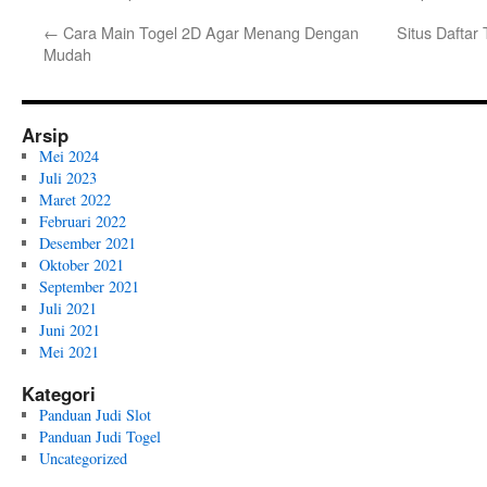
←
Cara Main Togel 2D Agar Menang Dengan
Situs Daftar
Mudah
Arsip
Mei 2024
Juli 2023
Maret 2022
Februari 2022
Desember 2021
Oktober 2021
September 2021
Juli 2021
Juni 2021
Mei 2021
Kategori
Panduan Judi Slot
Panduan Judi Togel
Uncategorized